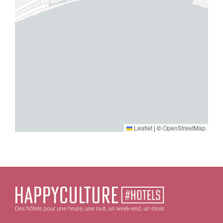
Leaflet
|
©
OpenStreetMap